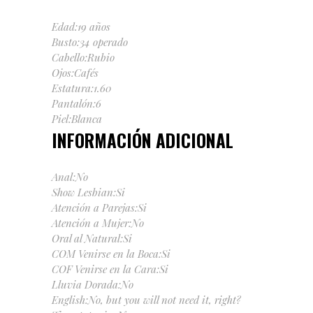
Edad:19 años
Busto:34 operado
Cabello:Rubio
Ojos:Cafés
Estatura:1.60
Pantalón:6
Piel:Blanca
INFORMACIÓN ADICIONAL
Anal:No
Show Lesbian:Si
Atención a Parejas:Si
Atención a Mujer:No
Oral al Natural:Si
COM Venirse en la Boca
:Si
COF Venirse en la Cara
:Si
Lluvia Dorada:No
English:No, but you will not need it, right?