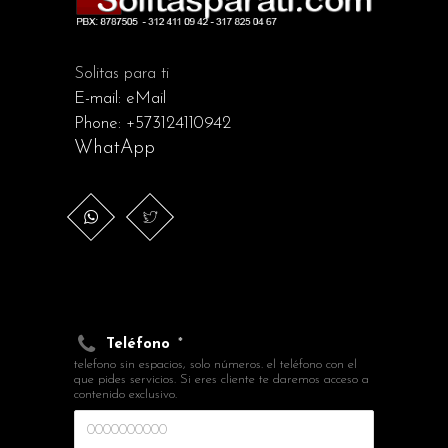
Solitas para ti
E-mail:
eMail
Phone:
+573124110942
WhatApp
Teléfono
*
telefono sin espacios, solo números. el teléfono con el
que pides servicios. Si eres cliente te daremos acceso a
contenido exclusivo.