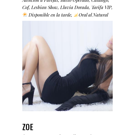
Atencion a Parejas
Busto Operado
Catálogo
Cof
Lesbian Show
Lluvia Dorada
Tarifa VIP
Disponible en la tarde
Oral al Natural
ZOE