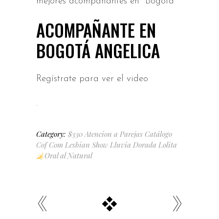
mejores acompañantes en Bogotá
ACOMPAÑANTE EN
BOGOTÁ ANGELICA
Regístrate para ver el video
.
Category:
$330
Atencion a Parejas
Catálogo
Cof
Com
Lesbian Show
Lluvia Dorada
Lolita
Oral al Natural