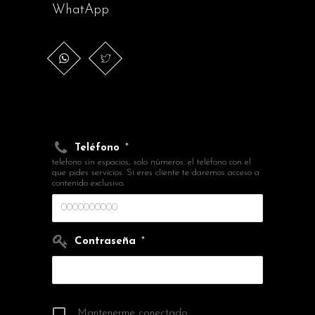
WhatApp
Teléfono
*
telefono sin espacios, solo números. el teléfono con el
que pides servicios. Si eres cliente te daremos acceso a
contenido exclusivo.
Contraseña
*
Mantenerme conectado