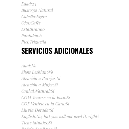
Edad:23
Busto:32 Natural
Cabello:Negro
Ojos:Cafés
Estatura:160
Pantalón:6
Piel:Trigueña
SERVICIOS ADICIONALES
Anal:No
Show Lesbian:No
Atención a Parejas:Si
Atención a Mujer:Si
Oral al Natural:Si
COM Venirse en la Boca
:Si
COF Venirse en la Cara
:Si
Lluvia Dorada:Si
English:No, but you will not need it, right?
Tiene tatuajes:Si